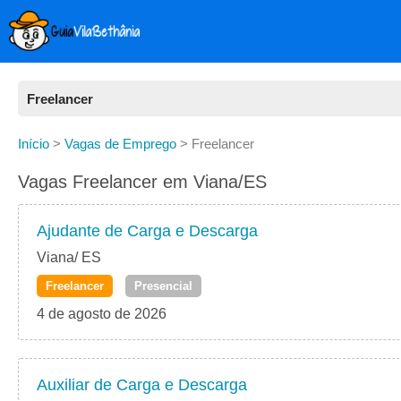
Freelancer
Todas as Vagas
Início
>
Vagas de Emprego
>
Freelancer
CLT
Vagas Freelancer em Viana/ES
Estágio
Ajudante de Carga e Descarga
Freelancer
Viana/ ES
Freelancer
Presencial
PJ
4 de agosto de 2026
Home Office
Auxiliar de Carga e Descarga