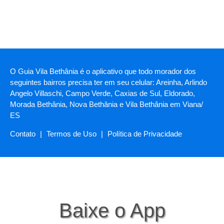
O Guia Vila Bethânia é o aplicativo que todo morador dos
seguintes bairros precisa ter em seu celular: Areinha, Arlindo
Angelo Villaschi, Campo Verde, Caxias de Sul, Eldorado,
Morada Bethânia, Nova Bethânia e Vila Bethânia em Viana/
ES
Contato
|
Termos de Uso
|
Política de Privacidade
Baixe o App