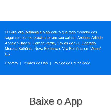
O Guia Vila Bethânia é o aplicativo que todo morador dos
seguintes bairros precisa ter em seu celular: Areinha, Arlindo
Angelo Villaschi, Campo Verde, Caxias de Sul, Eldorado,
Morada Bethânia, Nova Bethânia e Vila Bethânia em Viana/
ES
Contato
|
Termos de Uso
|
Política de Privacidade
Baixe o App