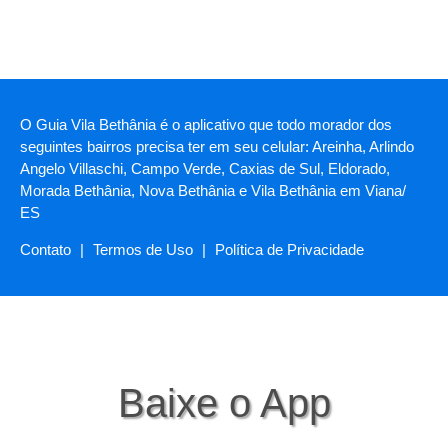
O Guia Vila Bethânia é o aplicativo que todo morador dos
seguintes bairros precisa ter em seu celular: Areinha, Arlindo
Angelo Villaschi, Campo Verde, Caxias de Sul, Eldorado,
Morada Bethânia, Nova Bethânia e Vila Bethânia em Viana/
ES
Contato
|
Termos de Uso
|
Política de Privacidade
Baixe o App