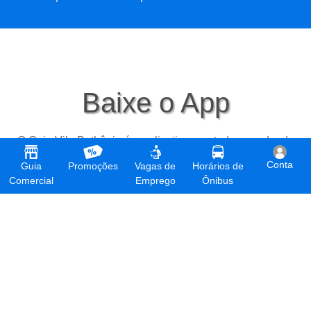
Baixe o App
O Guia Vila Bethânia é o aplicativo que todo morador de
Vila Bethânia precisa ter em seu celular
Conta
Guia
Promoções
Vagas de
Horários de
Comercial
Emprego
Ônibus