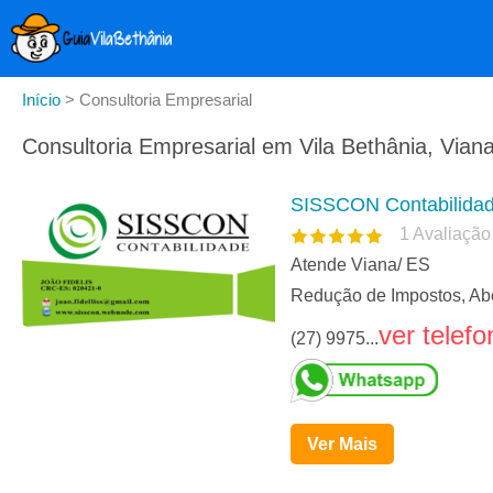
Início
>
Consultoria Empresarial
Consultoria Empresarial em Vila Bethânia, Vian
SISSCON Contabilida
1
Avaliação
Atende Viana/ ES
Redução de Impostos, Abe
ver telefo
(27) 9975...
Ver Mais